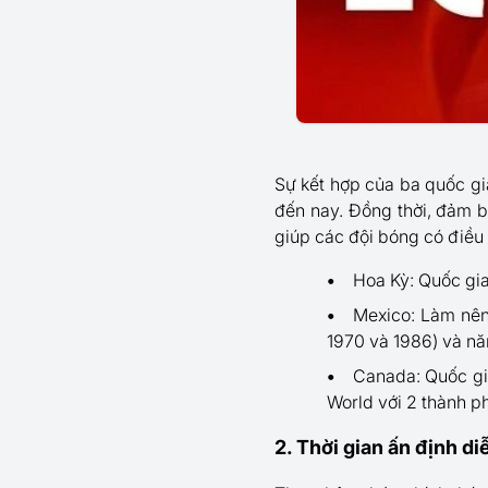
Sự kết hợp của ba quốc gi
đến nay. Đồng thời, đảm b
giúp các đội bóng có điều k
Hoa Kỳ: Quốc gia
Mexico: Làm nên 
1970 và 1986) và nă
Canada: Quốc gia
World với 2 thành p
2. Thời gian ấn định d