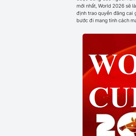
mới nhất, World 2026 sẽ là 
định trao quyền đăng cai
bước đi mang tính cách m