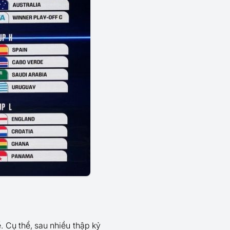
ể. Cụ thể, sau nhiều thập kỷ