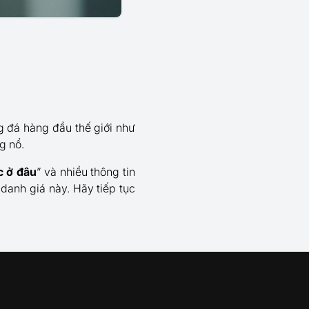
g đá hàng đầu thế giới như
g nổ.
c ở đâu
” và nhiều thông tin
danh giá này. Hãy tiếp tục