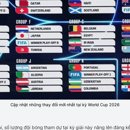
Cập nhật những thay đổi mới nhất tại kỳ World Cup 2026
ài, số lượng đội bóng tham dự tại kỳ giải này nâng lên đáng k