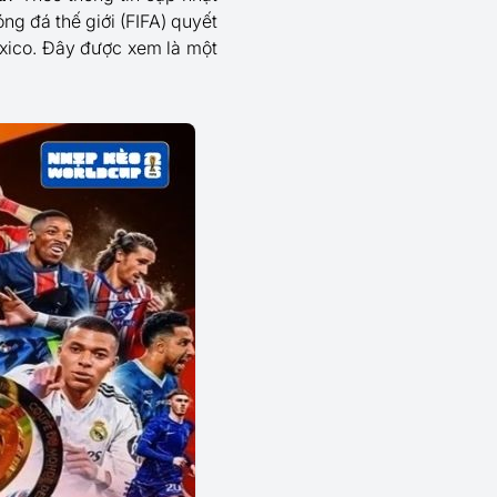
óng đá thế giới (FIFA) quyết
xico. Đây được xem là một