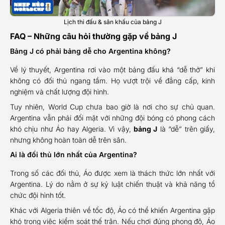
Lịch thi đấu & sân khấu của bảng J
FAQ – Những câu hỏi thường gặp về bảng J
Bảng J có phải bảng dễ cho Argentina không?
Về lý thuyết, Argentina rơi vào một bảng đấu khá “dễ thở” khi
không có đối thủ ngang tầm. Họ vượt trội về đẳng cấp, kinh
nghiệm và chất lượng đội hình.
Tuy nhiên, World Cup chưa bao giờ là nơi cho sự chủ quan.
Argentina vẫn phải đối mặt với những đội bóng có phong cách
khó chịu như Áo hay Algeria. Vì vậy,
bảng J
là “dễ” trên giấy,
nhưng không hoàn toàn dễ trên sân.
Ai là đối thủ lớn nhất của Argentina?
Trong số các đối thủ, Áo được xem là thách thức lớn nhất với
Argentina. Lý do nằm ở sự kỷ luật chiến thuật và khả năng tổ
chức đội hình tốt.
Khác với Algeria thiên về tốc độ, Áo có thể khiến Argentina gặp
khó trong việc kiểm soát thế trận. Nếu chơi đúng phong độ, Áo