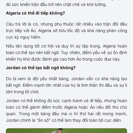
đủ sức khiến trận đấu trở nên chặt chẽ và khó lường.
Algeria có thể đi tiếp không?
Câu trả lời là có, nhưng phụ thuộc rất nhiều vào trận đối đầu
trực tiếp với Áo. Algeria sở hữu tốc độ và khả năng phản công
cực kỳ nguy hiểm.
Nếu tận dụng tốt cơ hội và duy trì sự tập trung, Algeria hoàn
toàn có thể tạo nên bất ngờ. Tuy nhiên, điểm yếu về sự ổn định
khiến họ khó được đánh giá cao hơn Áo trong cuộc đua này.
Jordan có thể tạo bất ngờ không?
Dù bị xem là đội yếu nhất bảng, Jordan vẫn có khả năng tạo
bất ngờ. Điểm mạnh lớn nhất của họ là tinh thần thi đấu và sự lì
lợm trong lối chơi.
Jordan có thể không đủ sức cạnh tranh vé đi tiếp, nhưng hoàn
toàn có thể giành điểm trước Algeria hoặc Áo nếu đối thủ chủ
quan. Trong một bảng đấu mà vị trí thứ hai rất mong manh,
Jordan chính là “ẩn số” có thể làm thay đổi toàn bộ cục diện.