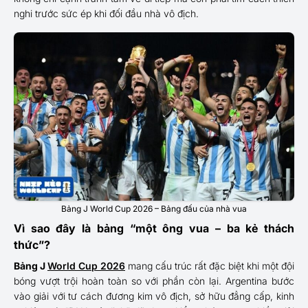
nghi trước sức ép khi đối đầu nhà vô địch.
Bảng J World Cup 2026 – Bảng đấu của nhà vua
Vì sao đây là bảng “một ông vua – ba kẻ thách
thức”?
Bảng J
World Cup 2026
mang cấu trúc rất đặc biệt khi một đội
bóng vượt trội hoàn toàn so với phần còn lại. Argentina bước
vào giải với tư cách đương kim vô địch, sở hữu đẳng cấp, kinh