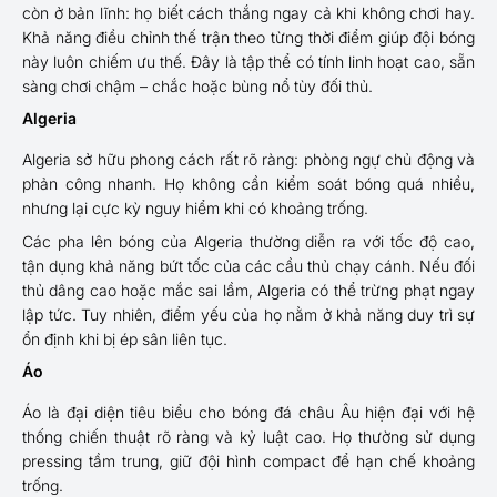
còn ở bản lĩnh: họ biết cách thắng ngay cả khi không chơi hay.
Khả năng điều chỉnh thế trận theo từng thời điểm giúp đội bóng
này luôn chiếm ưu thế. Đây là tập thể có tính linh hoạt cao, sẵn
sàng chơi chậm – chắc hoặc bùng nổ tùy đối thủ.
Algeria
Algeria sở hữu phong cách rất rõ ràng: phòng ngự chủ động và
phản công nhanh. Họ không cần kiểm soát bóng quá nhiều,
nhưng lại cực kỳ nguy hiểm khi có khoảng trống.
Các pha lên bóng của Algeria thường diễn ra với tốc độ cao,
tận dụng khả năng bứt tốc của các cầu thủ chạy cánh. Nếu đối
thủ dâng cao hoặc mắc sai lầm, Algeria có thể trừng phạt ngay
lập tức. Tuy nhiên, điểm yếu của họ nằm ở khả năng duy trì sự
ổn định khi bị ép sân liên tục.
Áo
Áo là đại diện tiêu biểu cho bóng đá châu Âu hiện đại với hệ
thống chiến thuật rõ ràng và kỷ luật cao. Họ thường sử dụng
pressing tầm trung, giữ đội hình compact để hạn chế khoảng
trống.