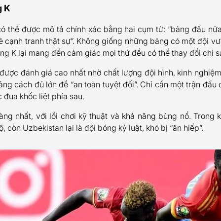
g K
 thể được mô tả chính xác bằng hai cụm từ: “bảng đấu nửa
cạnh tranh thật sự”. Không giống những bảng có một đội vượt 
g K lại mang đến cảm giác mọi thứ đều có thể thay đổi chỉ s
được đánh giá cao nhất nhờ chất lượng đội hình, kinh nghiệm
ảng cách đủ lớn để “an toàn tuyệt đối”. Chỉ cần một trận đấ
 đua khốc liệt phía sau.
ràng nhất, với lối chơi kỹ thuật và khả năng bùng nổ. Tro
, còn Uzbekistan lại là đội bóng kỷ luật, khó bị “ăn hiếp”.