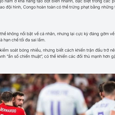
 nằm ở khả năng tạo đột biến nhanh, đặc biệt trong các p
ao đội hình, Congo hoàn toàn có thể trừng phạt bằng những
 thể không nổi bật về cá nhân, nhưng lại cực kỳ đáng gờm về 
 và hạn chế tối đa sai lầm.
iểm soát bóng nhiều, nhưng biết cách khiến trận đấu trở n
hành “ẩn số chiến thuật”, có thể khiến các đối thủ mạnh hơn 