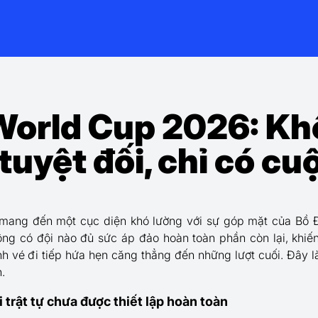
World Cup 2026: Kh
tuyệt đối, chỉ có cu
ang đến một cục diện khó lường với sự góp mặt của Bồ
ng có đội nào đủ sức áp đảo hoàn toàn phần còn lại, khiến
h vé đi tiếp hứa hẹn căng thẳng đến những lượt cuối. Đây l
.
 trật tự chưa được thiết lập hoàn toàn