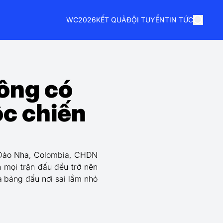
WC2026
KẾT QUẢ
ĐỘI TUYỂN
TIN TỨC
ông có
ộc chiến
 Đào Nha, Colombia, CHDN
 mọi trận đấu đều trở nên
à bảng đấu nơi sai lầm nhỏ