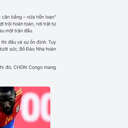
 cân bằng – nửa hỗn loạn”
trội hoàn toàn, nơi trật tự
au một trận đấu.
 thi đấu và sự ổn định. Tuy
u dưới sức, Bồ Đào Nha hoàn
ng khi đó, CHDN Congo mang