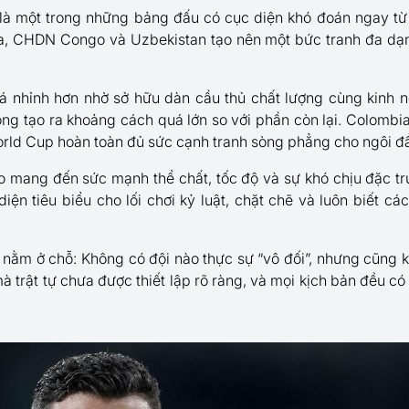
là một trong những bảng đấu có cục diện khó đoán ngay từ
a, CHDN Congo và Uzbekistan tạo nên một bức tranh đa dạ
 nhỉnh hơn nhờ sở hữu dàn cầu thủ chất lượng cùng kinh ng
ông tạo ra khoảng cách quá lớn so với phần còn lại. Colomb
orld Cup hoàn toàn đủ sức cạnh tranh sòng phẳng cho ngôi đ
 mang đến sức mạnh thể chất, tốc độ và sự khó chịu đặc tr
diện tiêu biểu cho lối chơi kỷ luật, chặt chẽ và luôn biết c
nằm ở chỗ: Không có đội nào thực sự “vô đối”, nhưng cũng 
 trật tự chưa được thiết lập rõ ràng, và mọi kịch bản đều có 