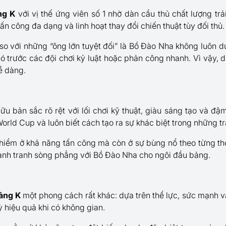
ng K
với vị thế ứng viên số 1 nhờ dàn cầu thủ chất lượng trả
tấn công đa dạng và linh hoạt thay đổi chiến thuật tùy đối thủ.
so với những “ông lớn tuyệt đối” là Bồ Đào Nha không luôn d
hó trước các đội chơi kỷ luật hoặc phản công nhanh. Vì vậy, 
ễ dàng.
ữu bản sắc rõ rệt với lối chơi kỹ thuật, giàu sáng tạo và đ
World Cup và luôn biết cách tạo ra sự khác biệt trong những tr
hiểm ở khả năng tấn công mà còn ở sự bùng nổ theo từng th
cạnh tranh sòng phẳng với Bồ Đào Nha cho ngôi đầu bảng.
ảng K
một phong cách rất khác: dựa trên thể lực, sức mạnh và
 hiệu quả khi có không gian.