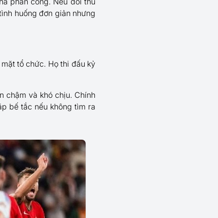
ha phản công. Nếu đối thủ
 tình huống đơn giản nhưng
mặt tổ chức. Họ thi đấu kỷ
ên chậm và khó chịu. Chính
gặp bế tắc nếu không tìm ra