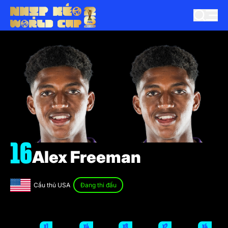
16
Alex Freeman
Cầu thủ USA
Đang thi đấu
x1
x4
x8
x2
x4