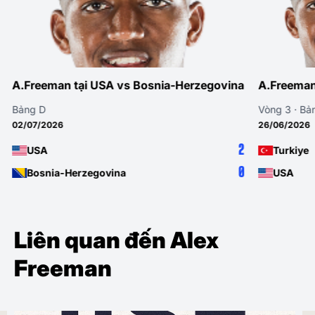
egovina
A.Freeman tại Turkiye vs USA
A.Freeman tại 
Vòng 3 · Bảng D
Vòng 2 · Bảng D
26/06/2026
19/06/2026
2
3
Turkiye
USA
0
2
USA
Australia
Liên quan đến Alex
Freeman