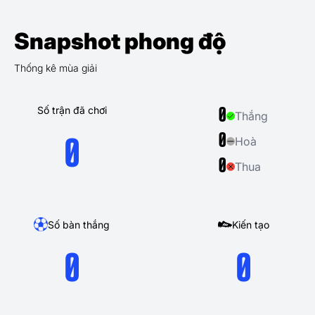
Snapshot phong độ
Thống kê mùa giải
Số trận đã chơi
0
Thắng
0
Hoà
0
0
Thua
Số bàn thắng
Kiến tạo
0
0