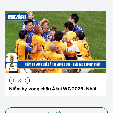
Tin bên lề
Niềm hy vọng châu Á tại WC 2026: Nhật
Bản dẫn đầu giấc mơ tạo địa chấn