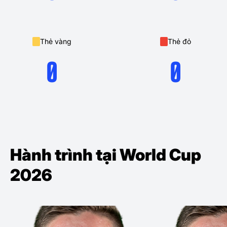
Thẻ vàng
Thẻ đỏ
0
0
Hành trình tại World Cup
2026