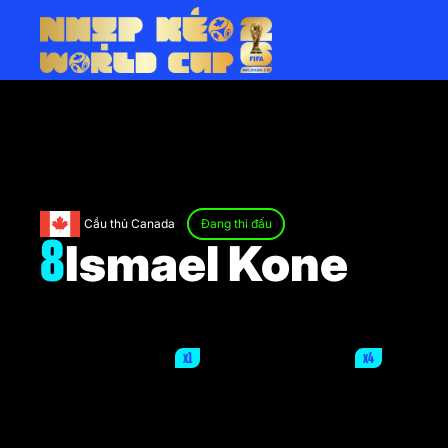
Cầu thủ Canada
Đang thi đấu
Ismael Kone
8
x1
x4