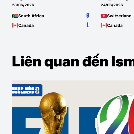
24/06/2026
18/06/2026
2
Switzerland
Canada
1
Canada
Qatar
Liên quan đến Is