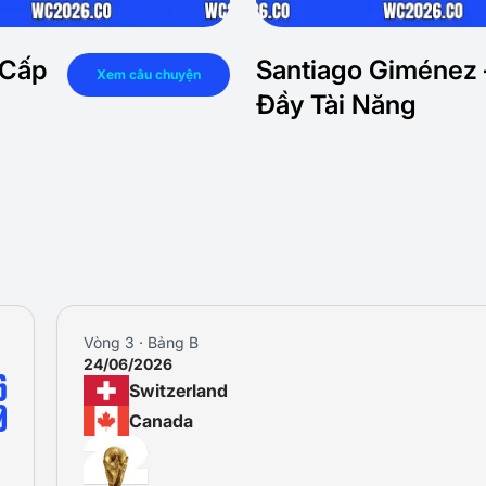
 Cấp
Santiago Giménez 
Xem câu chuyện
Đầy Tài Năng
Vòng 1 · Bảng B
12/06/2026
2
Canada
1
Bosnia-Herzegovina