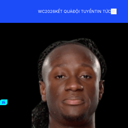
WC2026
KẾT QUẢ
ĐỘI TUYỂN
TIN TỨC
x4