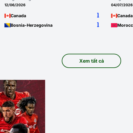
04/07/2026
28/06/2026
1
0
Canada
South Afr
1
3
Morocco
Canada
Xem tất cả