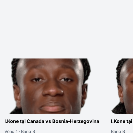
ovina
I.Kone tại Canada vs Morocco
I.Kone tại 
Bảng B
Bảng B