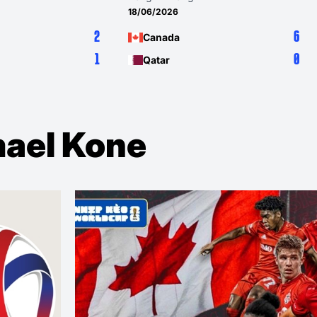
12/06/2026
6
Canada
0
Bosnia-Herzegovina
mael Kone