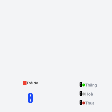
Thẻ đỏ
0
Thắng
0
Hoà
0
0
Thua