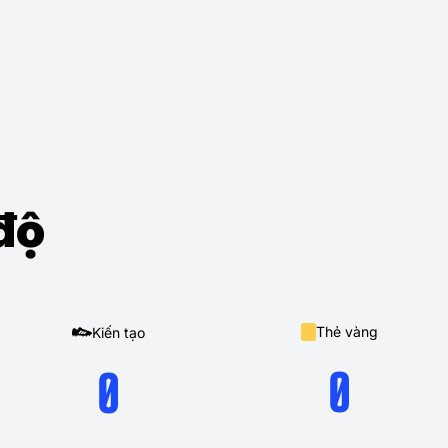
độ
Thẻ vàng
Kiến tạo
0
0