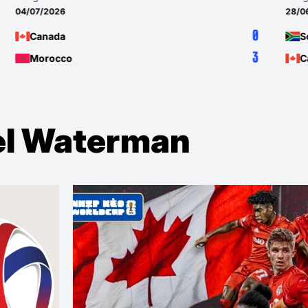
04/07/2026
28/06/2
0
Canada
South
3
Morocco
Cana
el Waterman