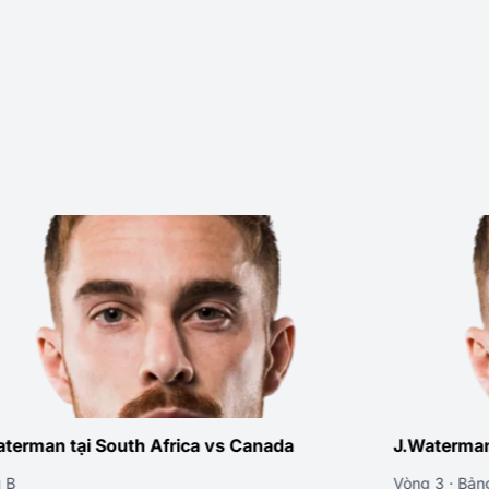
man tại South Africa vs Canada
J.Waterman tạ
Vòng 3 · Bảng B