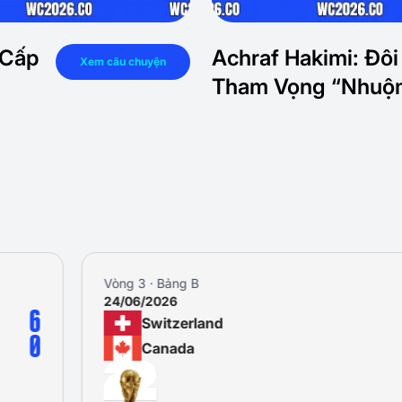
 Cấp
Achraf Hakimi: Đô
Xem câu chuyện
Tham Vọng “Nhuộm
Vòng 3 · Bảng B
24/06/2026
6
Switzerland
0
Canada