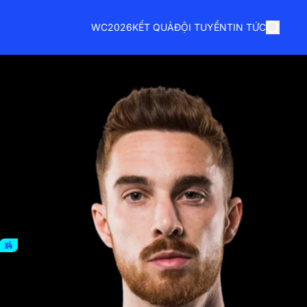
WC2026
KẾT QUẢ
ĐỘI TUYỂN
TIN TỨC
x4