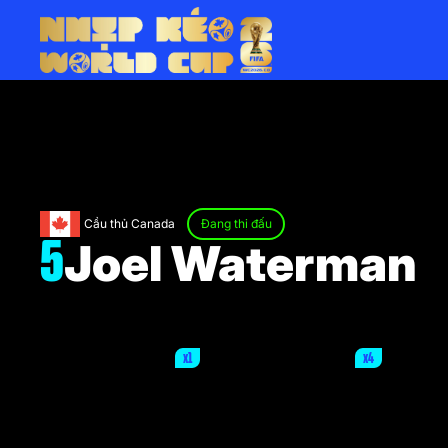
Cầu thủ Canada
Đang thi đấu
Joel Waterman
5
x1
x4