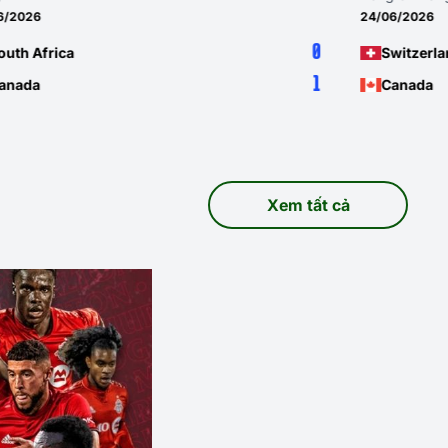
026
24/06/2026
0
 Africa
Switzerland
1
da
Canada
Xem tất cả