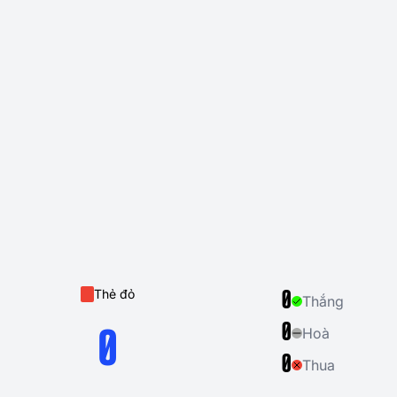
Thẻ đỏ
0
Thắng
0
Hoà
0
0
Thua