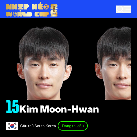
15
Kim Moon-Hwan
Cầu thủ South Korea
Đang thi đấu