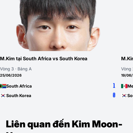
M.Kim tại South Africa vs South Korea
M.Ki
Vòng 3 · Bảng A
Vòng 
25/06/2026
19/06
1
South Africa
Me
0
South Korea
So
Liên quan đến Kim Moon-