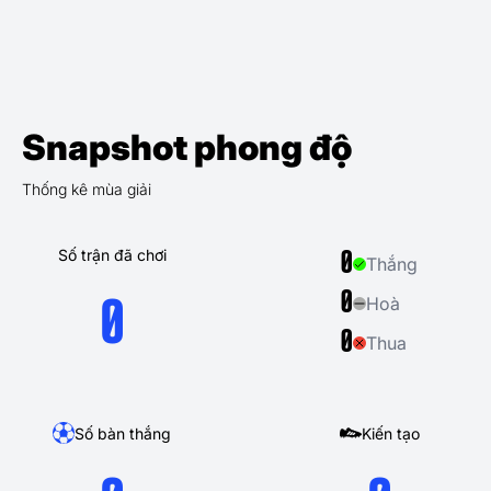
Snapshot phong độ
Thống kê mùa giải
Số trận đã chơi
0
Thắng
0
Hoà
0
0
Thua
Số bàn thắng
Kiến tạo