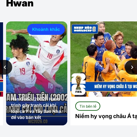
Hwan
Khoảnh khắc
Hàn Quốc (2002): Hành
trình gây tranh cãi khi
Tin bên lề
loại cả Ý và Tây Ban Nha
Niềm hy vọng châu Á t
để vào bán kết
Bản dẫn đầu giấc mơ tạ