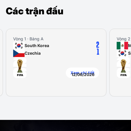
Các trận đấu
Vòng 1 · Bảng A
Vòng 2
2
South Korea
M
1
Czechia
S
Xem chi tiết
12/06/2026