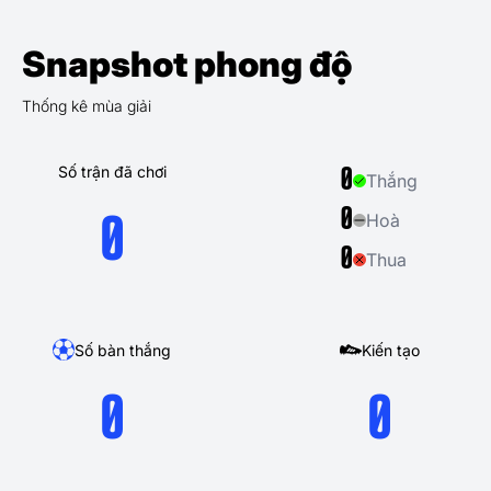
Snapshot phong độ
Thống kê mùa giải
Số trận đã chơi
0
Thắng
0
Hoà
0
0
Thua
Số bàn thắng
Kiến tạo
0
0