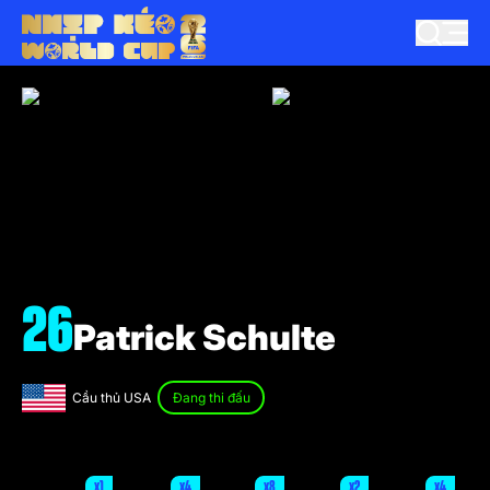
26
Patrick Schulte
Cầu thủ USA
Đang thi đấu
x1
x4
x8
x2
x4