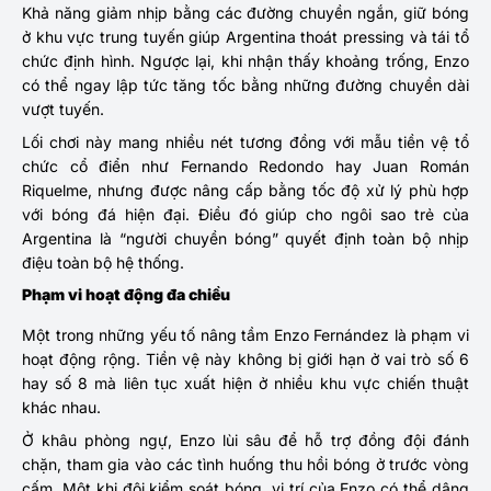
Khả năng giảm nhịp bằng các đường chuyền ngắn, giữ bóng
ở khu vực trung tuyến giúp Argentina thoát pressing và tái tổ
chức định hình. Ngược lại, khi nhận thấy khoảng trống, Enzo
có thể ngay lập tức tăng tốc bằng những đường chuyền dài
vượt tuyến.
Lối chơi này mang nhiều nét tương đồng với mẫu tiền vệ tổ
chức cổ điển như Fernando Redondo hay Juan Román
Riquelme, nhưng được nâng cấp bằng tốc độ xử lý phù hợp
với bóng đá hiện đại. Điều đó giúp cho ngôi sao trẻ của
Argentina là “người chuyền bóng” quyết định toàn bộ nhịp
điệu toàn bộ hệ thống.
Phạm vi hoạt động đa chiều
Một trong những yếu tố nâng tầm
Enzo Fernández
là phạm vi
hoạt động rộng. Tiền vệ này không bị giới hạn ở vai trò số 6
hay số 8 mà liên tục xuất hiện ở nhiều khu vực chiến thuật
khác nhau.
Ở khâu phòng ngự, Enzo lùi sâu để hỗ trợ đồng đội đánh
chặn, tham gia vào các tình huống thu hồi bóng ở trước vòng
cấm. Một khi đội kiểm soát bóng, vị trí của Enzo có thể dâng