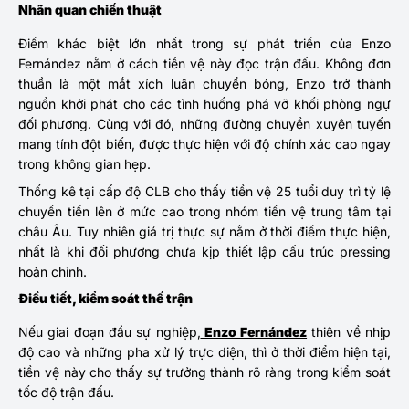
Nhãn quan chiến thuật
Điểm khác biệt lớn nhất trong sự phát triển của
Enzo
Fernández
nằm ở cách tiền vệ này đọc trận đấu. Không đơn
thuần là một mắt xích luân chuyển bóng, Enzo trở thành
nguồn khởi phát cho các tình huống phá vỡ khối phòng ngự
đối phương. Cùng với đó, những đường chuyền xuyên tuyến
mang tính đột biến, được thực hiện với độ chính xác cao ngay
trong không gian hẹp.
Thống kê tại cấp độ CLB cho thấy tiền vệ 25 tuổi duy trì tỷ lệ
chuyền tiến lên ở mức cao trong nhóm tiền vệ trung tâm tại
châu Âu. Tuy nhiên giá trị thực sự nằm ở thời điểm thực hiện,
nhất là khi đối phương chưa kịp thiết lập cấu trúc pressing
hoàn chỉnh.
Điều tiết, kiểm soát thế trận
Nếu giai đoạn đầu sự nghiệp,
Enzo Fernández
thiên về nhịp
độ cao và những pha xử lý trực diện, thì ở thời điểm hiện tại,
tiền vệ này cho thấy sự trưởng thành rõ ràng trong kiểm soát
tốc độ trận đấu.