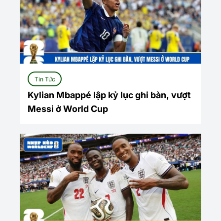
Tin Tức
Kylian Mbappé lập kỷ lục ghi bàn, vượt
Messi ở World Cup