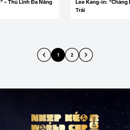
” – Thủ Lĩnh Đa Năng
Lee Kang-in: “Chàng 
Trái
1
2