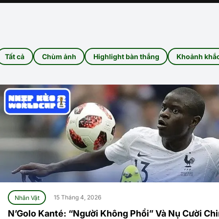
Tất cả
Chùm ảnh
Highlight bàn thắng
Khoảnh khắ
Nhân Vật
15 Tháng 4, 2026
N’Golo Kanté: “Người Không Phổi” Và Nụ Cười Chi