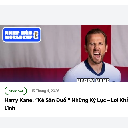
Nhân Vật
15 Tháng 4, 2026
Harry Kane: “Kẻ Săn Đuổi” Những Kỷ Lục – Lời K
Lĩnh