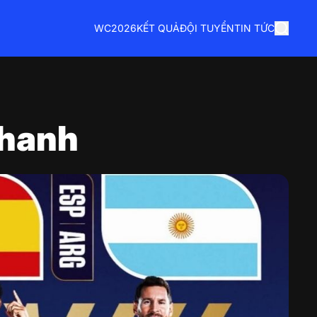
WC2026
KẾT QUẢ
ĐỘI TUYỂN
TIN TỨC
nhanh