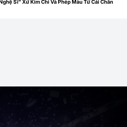
Nghệ Sĩ” Xứ Kim Chi Và Phép Màu Từ Cái Chân