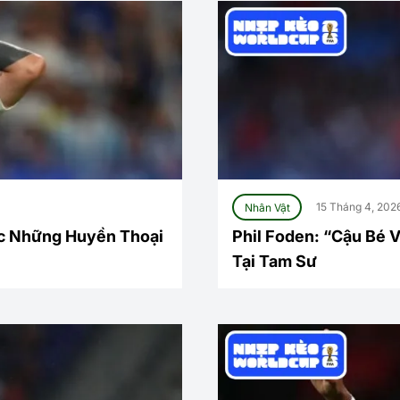
Nhân Vật
15 Tháng 4, 202
ớc Những Huyền Thoại
Phil Foden: “Cậu Bé 
Tại Tam Sư