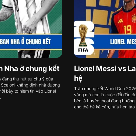
an Nha ở chung kết
Lionel Messi vs L
hệ
 đang thu hút sự chú ý của
l Scaloni khẳng định nhà đương
Trận chung kết World Cup 2026
ời bày tỏ niềm tin vào Lionel
vàng mà còn là cuộc đối đầu đư
.
bên là huyền thoại đang hướng đế
cho thế hệ kế cận, hứa hẹn tạo