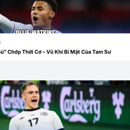
6
hủ” Chớp Thời Cơ – Vũ Khí Bí Mật Của Tam Sư