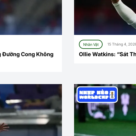
Nhân Vật
15 Tháng 4, 202
g Đường Cong Không
Ollie Watkins: “Sát T