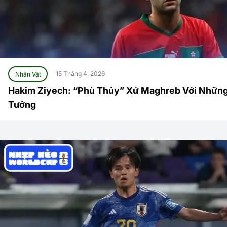
Nhân Vật
15 Tháng 4, 2026
Hakim Ziyech: “Phù Thủy” Xứ Maghreb Với Nhữn
Tưởng