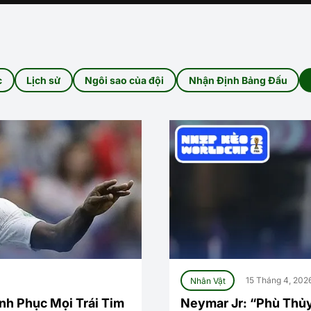
c
Lịch sử
Ngôi sao của đội
Nhận Định Bảng Đấu
Nhân Vật
15 Tháng 4, 202
nh Phục Mọi Trái Tim
Neymar Jr: “Phù Thủy