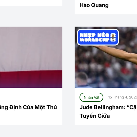
Hào Quang
Nhân Vật
15 Tháng 4, 202
hẳng Định Của Một Thủ
Jude Bellingham: “Cậ
Tuyến Giữa