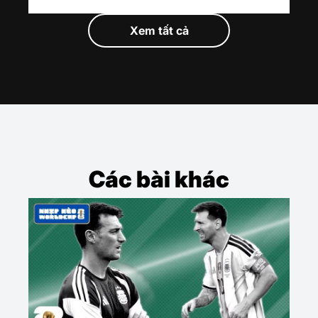
Xem tất cả
Các bài khác