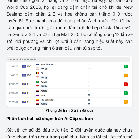
bại liên tiếp gồm 3 thắng và 2 hòa. Mặc dù vậy, tại sân chơi
World Cup 2026, họ lại đang dậm chân tại chỗ khi để New
Zealand cầm chân 2-2 và hòa không bàn thắng 0-0 trước
tuyển Bỉ. Sức mạnh của đội bóng châu Á chủ yếu đến từ loạt
trận giao hữu trước giải khi họ lần lượt đè bẹp Costa Rica 5-0,
hạ Gambia 3-1 và đánh bại Mali 2-0. Dù có tổng cộng 12 lần xé
lưới đối phương và chỉ lọt lưới 3 bàn, song hiệu suất này cần
phải được chứng minh ở trận cầu sinh tử sắp tới.
Phong độ Iran 5 trận đã qua
Phân tích lịch sử chạm trán Ai Cập vs Iran
Xét về lịch sử đối đầu trực tiếp, 2 đội tuyển quốc gia này chưa
từng chạm trán nhau trong quá khứ. Màn so tài tại lượt trận thứ