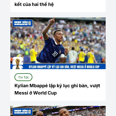
kết của hai thế hệ
Tin Tức
Kylian Mbappé lập kỷ lục ghi bàn, vượt
Messi ở World Cup