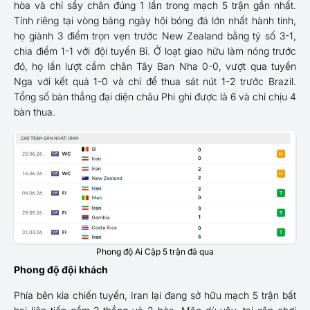
hòa và chỉ sẩy chân đúng 1 lần trong mạch 5 trận gần nhất.
Tính riêng tại vòng bảng ngày hội bóng đá lớn nhất hành tinh,
họ giành 3 điểm trọn vẹn trước New Zealand bằng tỷ số 3-1,
chia điểm 1-1 với đội tuyển Bỉ. Ở loạt giao hữu làm nóng trước
đó, họ lần lượt cầm chân Tây Ban Nha 0-0, vượt qua tuyển
Nga với kết quả 1-0 và chỉ để thua sát nút 1-2 trước Brazil.
Tổng số bàn thắng đại diện châu Phi ghi được là 6 và chỉ chịu 4
bàn thua.
Phong độ Ai Cập 5 trận đã qua
Phong độ đội khách
Phía bên kia chiến tuyến, Iran lại đang sở hữu mạch 5 trận bất