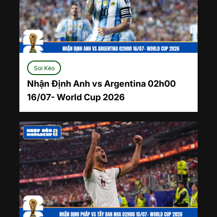
Soi Kèo
Nhận Định Anh vs Argentina 02h00
16/07- World Cup 2026