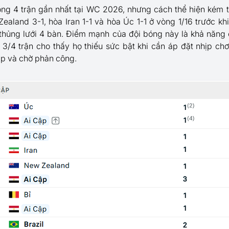
ong 4 trận gần nhất tại WC 2026, nhưng cách thể hiện kém t
ealand 3-1, hòa Iran 1-1 và hòa Úc 1-1 ở vòng 1/16 trước kh
 thủng lưới 4 bàn. Điểm mạnh của đội bóng này là khả năng c
3/4 trận cho thấy họ thiếu sức bật khi cần áp đặt nhịp chơ
ấp và chờ phản công.