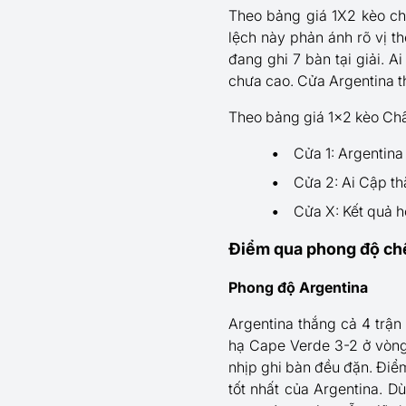
Theo bảng giá 1X2 kèo châ
lệch này phản ánh rõ vị th
đang ghi 7 bàn tại giải. A
chưa cao. Cửa Argentina th
Theo bảng giá 1×2 kèo Ch
Cửa 1: Argentina 
Cửa 2: Ai Cập th
Cửa X: Kết quả hò
Điểm qua phong độ chê
Phong độ Argentina
Argentina thắng cả 4 trận
hạ Cape Verde 3-2 ở vòng 
nhịp ghi bàn đều đặn. Điể
tốt nhất của Argentina. D