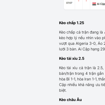
Kèo chấp 1
.25
Kèo chấp cả trận đang là 
kèo hợp lý nếu nhìn vào p
vượt qua Algeria 3-0, Áo 
lưới 3 bàn. Ai Cập hạng 29 
Kèo tài xỉu 2
.5
Kèo tài xỉu cả trận là 2.5
bàn/trận trong 4 trận gần
hòa Bỉ 1-1, hòa Iran 1-1, t
Cập nhiều khả năng ưu ti
biệt.
Kèo châu Âu