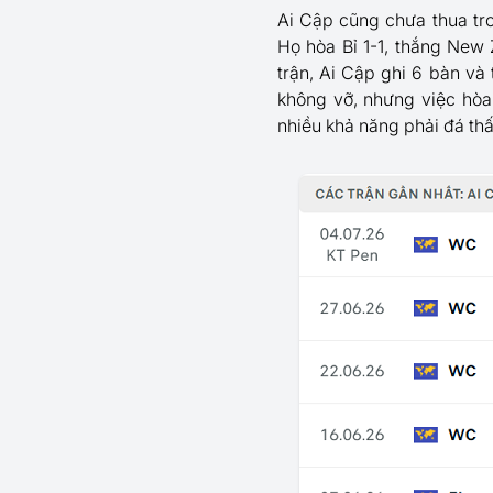
Ai Cập cũng chưa thua tr
Họ hòa Bỉ 1-1, thắng New Z
trận, Ai Cập ghi 6 bàn và
không vỡ, nhưng việc hòa 
nhiều khả năng phải đá th