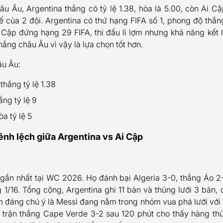
u Âu, Argentina thắng có tỷ lệ 1.38, hòa là 5.00, còn Ai C
ế của 2 đội. Argentina có thứ hạng FIFA số 1, phong độ thắn
i Cập đứng hạng 29 FIFA, thi đấu lì lợm nhưng khả năng kết 
ắng châu Âu vì vậy là lựa chọn tốt hơn.
âu Âu:
thắng tỷ lệ 1.38
ắng tỷ lệ 9
a tỷ lệ 5
nh lệch giữa Argentina vs Ai Cập
 gần nhất tại WC 2026. Họ đánh bại Algeria 3-0, thắng Áo 2
1/16. Tổng cộng, Argentina ghi 11 bàn và thủng lưới 3 bàn, 
m đáng chú ý là Messi đang nằm trong nhóm vua phá lưới với 7
ù trận thắng Cape Verde 3-2 sau 120 phút cho thấy hàng th