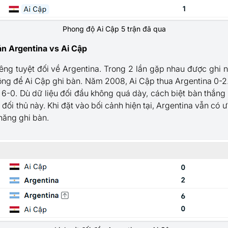
Phong độ Ai Cập 5 trận đã qua
án Argentina vs Ai Cập
êng tuyệt đối về Argentina. Trong 2 lần gặp nhau được ghi n
ông để Ai Cập ghi bàn. Năm 2008, Ai Cập thua Argentina 0-
 6-0. Dù dữ liệu đối đầu không quá dày, cách biệt bàn thắng
c đối thủ này. Khi đặt vào bối cảnh hiện tại, Argentina vẫn có 
năng ghi bàn.