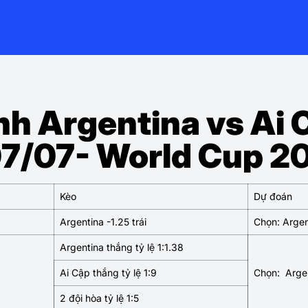
nh Argentina vs Ai 
7/07- World Cup 2
Kèo
Dự đoán
Argentina -1.25 trái
Chọn: Argen
Argentina thắng tỷ lệ 1:1.38
Ai Cập thắng tỷ lệ 1:9
Chọn: Arge
2 đội hòa tỷ lệ 1:5