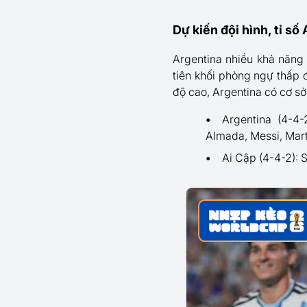
Dự kiến đội hình, tỉ số
Argentina nhiều khả năng 
tiên khối phòng ngự thấp 
độ cao, Argentina có cơ sở
Argentina (4-4-
Almada, Messi, Mart
Ai Cập (4-4-2): S