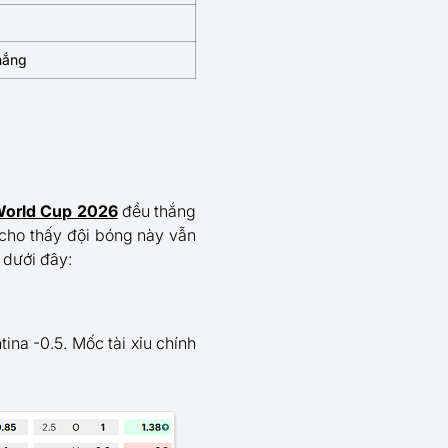
hắng
orld Cup 2026
đều thắng
 cho thấy đội bóng này vẫn
 dưới đây:
tina -0.5. Mốc tài xỉu chính