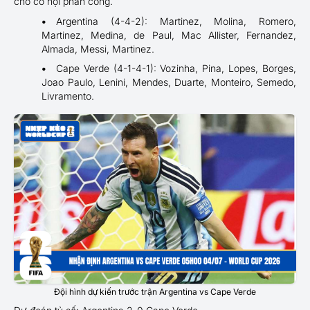
chờ cơ hội phản công.
Argentina (4-4-2): Martinez, Molina, Romero,
Martinez, Medina, de Paul, Mac Allister, Fernandez,
Almada, Messi, Martinez.
Cape Verde (4-1-4-1): Vozinha, Pina, Lopes, Borges,
Joao Paulo, Lenini, Mendes, Duarte, Monteiro, Semedo,
Livramento.
Đội hình dự kiến trước trận Argentina vs Cape Verde