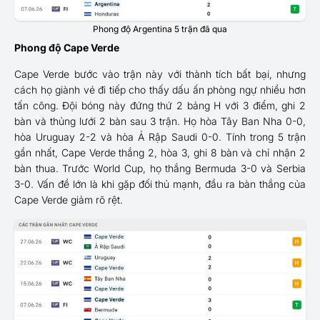
Phong độ Argentina 5 trận đã qua
Phong độ Cape Verde
Cape Verde bước vào trận này với thành tích bất bại, nhưng
cách họ giành vé đi tiếp cho thấy dấu ấn phòng ngự nhiều hơn
tấn công. Đội bóng này đứng thứ 2 bảng H với 3 điểm, ghi 2
bàn và thủng lưới 2 bàn sau 3 trận. Họ hòa Tây Ban Nha 0-0,
hòa Uruguay 2-2 và hòa Ả Rập Saudi 0-0. Tính trong 5 trận
gần nhất, Cape Verde thắng 2, hòa 3, ghi 8 bàn và chỉ nhận 2
bàn thua. Trước World Cup, họ thắng Bermuda 3-0 và Serbia
3-0. Vấn đề lớn là khi gặp đối thủ mạnh, đầu ra bàn thắng của
Cape Verde giảm rõ rệt.