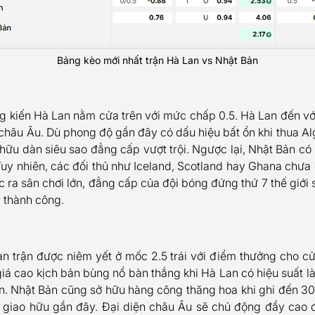
Bảng kèo mới nhất trận Hà Lan vs Nhật Bản
g kiến Hà Lan nằm cửa trên với mức chấp 0.5. Hà Lan đến vớ
châu Âu. Dù phong độ gần đây có dấu hiệu bất ổn khi thua Al
 hữu dàn siêu sao đẳng cấp vượt trội. Ngược lại, Nhật Bản có
 Tuy nhiên, các đối thủ như Iceland, Scotland hay Ghana chư
c ra sân chơi lớn, đẳng cấp của đội bóng đứng thứ 7 thế giới 
i thành công.
n trận được niêm yết ở mốc 2.5 trái với điểm thưởng cho cửa
giá cao kịch bản bùng nổ bàn thắng khi Hà Lan có hiệu suất là
ận. Nhật Bản cũng sở hữu hàng công thăng hoa khi ghi đến 30
n giao hữu gần đây. Đại diện châu Âu sẽ chủ động đẩy cao 