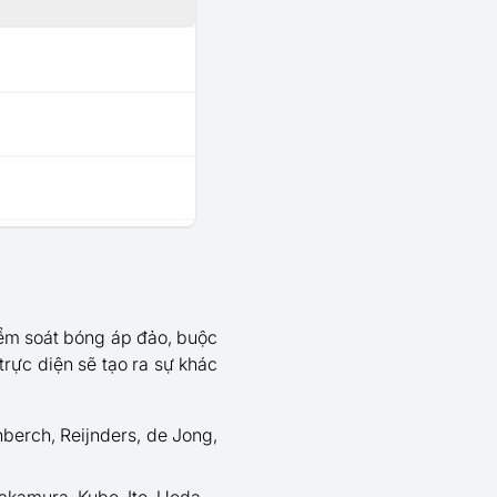
iểm soát bóng áp đảo, buộc
rực diện sẽ tạo ra sự khác
nberch, Reijnders, de Jong,