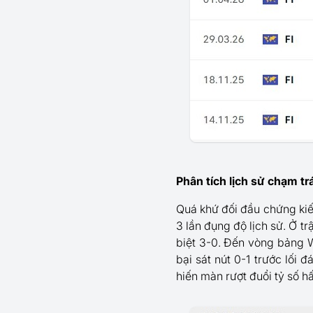
Phân tích lịch sử chạm t
Quá khứ đối đầu chứng kiến
3 lần đụng độ lịch sử. Ở t
biệt 3-0. Đến vòng bảng W
bại sát nút 0-1 trước lối 
hiến màn rượt đuổi tỷ số h