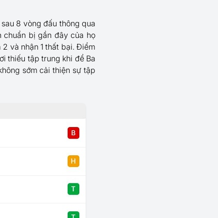
ểm sau 8 vòng đấu thông qua
àn chuẩn bị gần đây của họ
 2 và nhận 1 thất bại. Điểm
i thiếu tập trung khi để Ba
 không sớm cải thiện sự tập