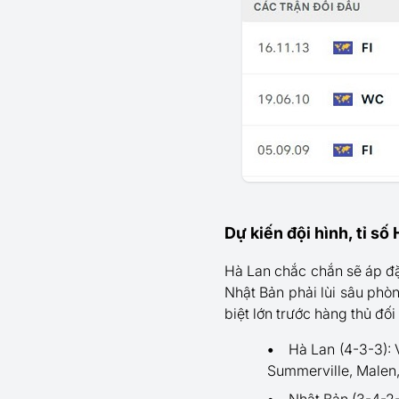
Dự kiến đội hình, tỉ số
Hà Lan chắc chắn sẽ áp đặ
Nhật Bản phải lùi sâu phò
biệt lớn trước hàng thủ đố
Hà Lan (4-3-3): 
Summerville, Malen