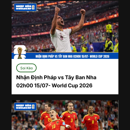
Soi Kèo
Nhận Định Pháp vs Tây Ban Nha
02h00 15/07- World Cup 2026