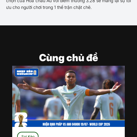
chọn cửa Hòa châu Âu với điểm thưởng 3.28 sẽ mang lại sự tối
ưu cho người chơi trong 1 thế trận chặt chẽ.
Cùng chủ đề
Soi Kèo