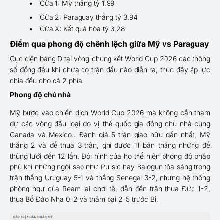
Cửa 1: Mỹ thắng tỷ 1.99
Cửa 2: Paraguay thắng tỷ 3.94
Cửa X: Kết quả hòa tỷ 3,28
Điểm qua phong độ chênh lệch giữa Mỹ vs Paraguay
Cục diện bảng D tại vòng chung kết World Cup 2026 các thông
số đồng đều khi chưa có trận đấu nào diễn ra, thúc đẩy áp lực
chia đều cho cả 2 phía.
Phong độ chủ nhà
Mỹ bước vào chiến dịch World Cup 2026 mà không cần tham
dự các vòng đấu loại do vị thế quốc gia đồng chủ nhà cùng
Canada và Mexico.. Đánh giá 5 trận giao hữu gần nhất, Mỹ
thắng 2 và để thua 3 trận, ghi được 11 bàn thắng nhưng để
thủng lưới đến 12 lần. Đội hình của họ thể hiện phong độ phập
phù khi những ngôi sao như Pulisic hay Balogun tỏa sáng trong
trận thắng Uruguay 5-1 và thắng Senegal 3-2, nhưng hệ thống
phòng ngự của Ream lại chơi tệ, dẫn đến trận thua Đức 1-2,
thua Bồ Đào Nha 0-2 và thảm bại 2-5 trước Bỉ.