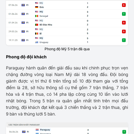
Phong độ Mỹ 5 trận đã qua
Phong độ đội khách
Paraguay hành quân đến giải đấu sau khi chinh phục trọn vẹn
chặng đường vòng loại Nam Mỹ dài 18 vòng đấu. Đội bóng
giành được vị trí thứ 6 trên tổng số 10 đội tham gia với tổng
điểm là 28, sở hữu thông số cụ thể gồm 7 trận thắng, 7 trận
hòa và 4 trận thua, có 14 pha lập công cùng 10 lần vào lưới
nhặt bóng. Trong 5 trận ra quân gần nhất tính trên mọi đấu
trường, đội khách đạt kết quả 3 chiến thắng và 2 trận thua, ghi
9 bàn và thủng lưới 5 bàn.