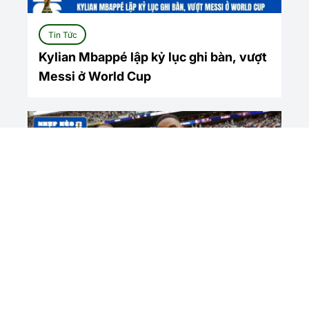
Tin Tức
Kylian Mbappé lập kỷ lục ghi bàn, vượt
Messi ở World Cup
Tin Tức
Saka lập hat-trick, Anh giành hạng ba