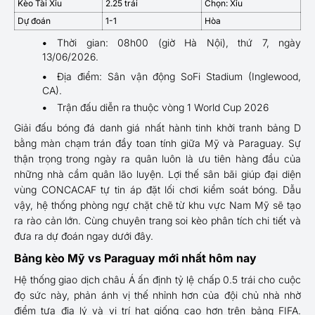
Kèo Tài Xỉu
2.25 trái
Chọn: Xỉu
Dự đoán
1-1
Hòa
Thời gian: 08h00 (giờ Hà Nội), thứ 7, ngày
13/06/2026.
Địa điểm: Sân vận động SoFi Stadium (Inglewood,
CA).
Trận đấu diễn ra thuộc vòng 1 World Cup 2026
Giải đấu bóng đá danh giá nhất hành tinh khởi tranh bảng D
bằng màn chạm trán đầy toan tính giữa Mỹ và Paraguay. Sự
thận trọng trong ngày ra quân luôn là ưu tiên hàng đầu của
những nhà cầm quân lão luyện. Lợi thế sân bãi giúp đại diện
vùng CONCACAF tự tin áp đặt lối chơi kiểm soát bóng. Dẫu
vậy, hệ thống phòng ngự chặt chẽ từ khu vực Nam Mỹ sẽ tạo
ra rào cản lớn. Cùng chuyên trang soi kèo phân tích chi tiết và
đưa ra dự đoán ngay dưới đây.
Bảng kèo Mỹ vs Paraguay mới nhất hôm nay
Hệ thống giao dịch châu Á ấn định tỷ lệ chấp 0.5 trái cho cuộc
đọ sức này, phản ánh vị thế nhỉnh hơn của đội chủ nhà nhờ
điểm tựa địa lý và vị trí hạt giống cao hơn trên bảng FIFA.