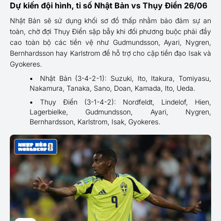
Dự kiến đội hình, tỉ số Nhật Bản vs Thụy Điển 26/06
Nhật Bản sẽ sử dụng khối sơ đồ thấp nhằm bảo đảm sự an
toàn, chờ đợi Thụy Điển sập bẫy khi đối phương buộc phải đẩy
cao toàn bộ các tiền vệ như Gudmundsson, Ayari, Nygren,
Bernhardsson hay Karlstrom để hỗ trợ cho cặp tiền đạo Isak và
Gyokeres.
Nhật Bản (3-4-2-1): Suzuki, Ito, Itakura, Tomiyasu,
Nakamura, Tanaka, Sano, Doan, Kamada, Ito, Ueda.
Thụy Điển (3-1-4-2): Nordfeldt, Lindelof, Hien,
Lagerbielke, Gudmundsson, Ayari, Nygren,
Bernhardsson, Karlstrom, Isak, Gyokeres.