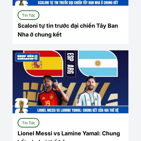
Tin Tức
Scaloni tự tin trước đại chiến Tây Ban
Nha ở chung kết
Tin Tức
Lionel Messi vs Lamine Yamal: Chung