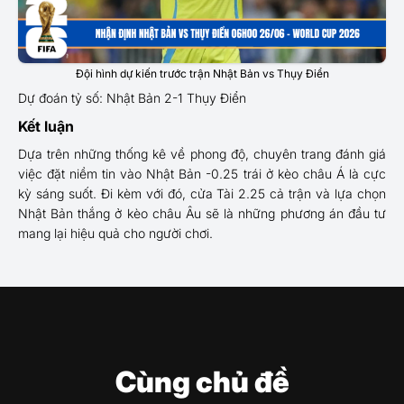
Đội hình dự kiến trước trận Nhật Bản vs Thụy Điển
Dự đoán tỷ số: Nhật Bản 2-1 Thụy Điển
Kết luận
Dựa trên những thống kê về phong độ, chuyên trang đánh giá
việc đặt niềm tin vào Nhật Bản -0.25 trái ở kèo châu Á là cực
kỳ sáng suốt. Đi kèm với đó, cửa Tài 2.25 cả trận và lựa chọn
Nhật Bản thắng ở kèo châu Âu sẽ là những phương án đầu tư
mang lại hiệu quả cho người chơi.
Cùng chủ đề