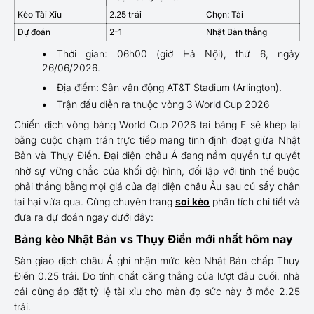
Kèo Tài Xỉu
2.25 trái
Chọn: Tài
Dự đoán
2-1
Nhật Bản thắng
Thời gian: 06h00 (giờ Hà Nội), thứ 6, ngày
26/06/2026.
Địa điểm: Sân vận động AT&T Stadium (Arlington).
Trận đấu diễn ra thuộc vòng 3 World Cup 2026
Chiến dịch vòng bảng World Cup 2026 tại bảng F sẽ khép lại
bằng cuộc chạm trán trực tiếp mang tính định đoạt giữa Nhật
Bản và Thụy Điển. Đại diện châu Á đang nắm quyền tự quyết
nhờ sự vững chắc của khối đội hình, đối lập với tình thế buộc
phải thắng bằng mọi giá của đại diện châu Âu sau cú sẩy chân
tai hại vừa qua. Cùng chuyên trang
soi kèo
phân tích chi tiết và
đưa ra dự đoán ngay dưới đây:
Bảng kèo Nhật Bản vs Thụy Điển mới nhất hôm nay
Sàn giao dịch châu Á ghi nhận mức kèo Nhật Bản chấp Thụy
Điển 0.25 trái. Do tính chất căng thẳng của lượt đấu cuối, nhà
cái cũng áp đặt tỷ lệ tài xỉu cho màn đọ sức này ở mốc 2.25
trái.