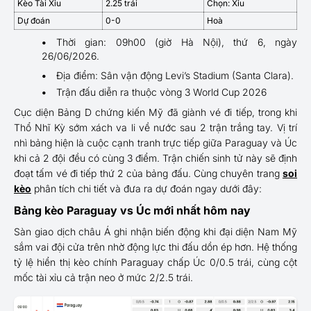
Kèo Tài Xỉu
2.25 trái
Chọn: Xỉu
Dự đoán
0-0
Hoà
Thời gian: 09h00 (giờ Hà Nội), thứ 6, ngày
26/06/2026.
Địa điểm: Sân vận động Levi’s Stadium (Santa Clara).
Trận đấu diễn ra thuộc vòng 3 World Cup 2026
Cục diện Bảng D chứng kiến Mỹ đã giành vé đi tiếp, trong khi
Thổ Nhĩ Kỳ sớm xách va li về nước sau 2 trận trắng tay. Vị trí
nhì bảng hiện là cuộc cạnh tranh trực tiếp giữa Paraguay và Úc
khi cả 2 đội đều có cùng 3 điểm. Trận chiến sinh tử này sẽ định
đoạt tấm vé đi tiếp thứ 2 của bảng đấu. Cùng chuyên trang
soi
kèo
phân tích chi tiết và đưa ra dự đoán ngay dưới đây:
Bảng kèo Paraguay vs Úc mới nhất hôm nay
Sàn giao dịch châu Á ghi nhận biến động khi đại diện Nam Mỹ
sắm vai đội cửa trên nhờ động lực thi đấu dồn ép hơn. Hệ thống
tỷ lệ hiển thị kèo chính Paraguay chấp Úc 0/0.5 trái, cùng cột
mốc tài xỉu cả trận neo ở mức 2/2.5 trái.