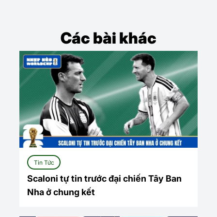
Các bài khác
Tin Tức
Scaloni tự tin trước đại chiến Tây Ban
Nha ở chung kết