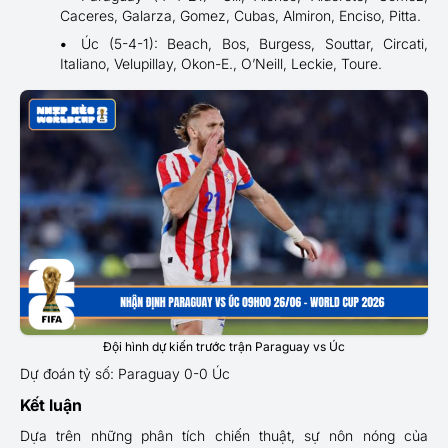
Caceres, Galarza, Gomez, Cubas, Almiron, Enciso, Pitta.
Úc (5-4-1): Beach, Bos, Burgess, Souttar, Circati,
Italiano, Velupillay, Okon-E., O’Neill, Leckie, Toure.
Đội hình dự kiến trước trận Paraguay vs Úc
Dự đoán tỷ số: Paraguay 0-0 Úc
Kết luận
Dựa trên những phân tích chiến thuật, sự nôn nóng của