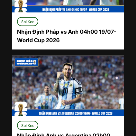
Soi Kèo
Nhận Định Pháp vs Anh 04h00 19/07-
World Cup 2026
Soi Kèo
Nhận Định Anh vs Argentina 02h00