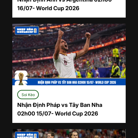
16/07- World Cup 2026
Soi Kèo
Nhận Định Pháp vs Tây Ban Nha
02h00 15/07- World Cup 2026