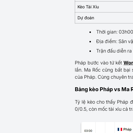
Kèo Tài Xỉu
Dự đoán
Thời gian: 03h00
Địa điểm: Sân vậ
Trận đấu diễn r
Pháp bước vào tứ kết
Wor
lần. Ma Rốc cũng bất bại 
của Pháp. Cùng chuyên tran
Bảng kèo Pháp vs Ma 
Tỷ lệ kèo cho thấy Pháp đ
0/0.5, còn mốc tài xỉu cả t