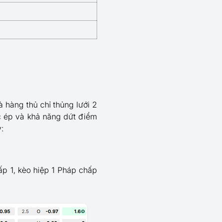
à hàng thủ chỉ thủng lưới 2
ức ép và khả năng dứt điểm
:
ấp 1, kèo hiệp 1 Pháp chấp