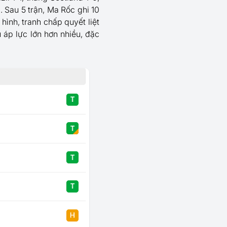
. Sau 5 trận, Ma Rốc ghi 10
hình, tranh chấp quyết liệt
 áp lực lớn hơn nhiều, đặc