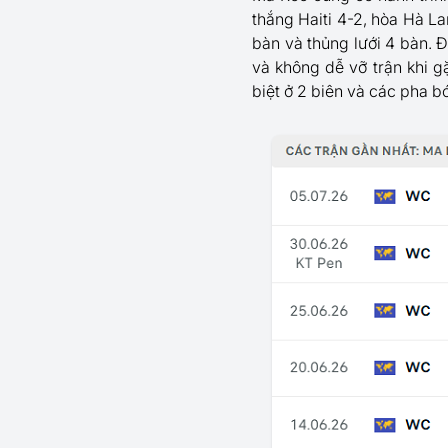
thắng Haiti 4-2, hòa Hà La
bàn và thủng lưới 4 bàn. Đ
và không dễ vỡ trận khi g
biệt ở 2 biên và các pha b