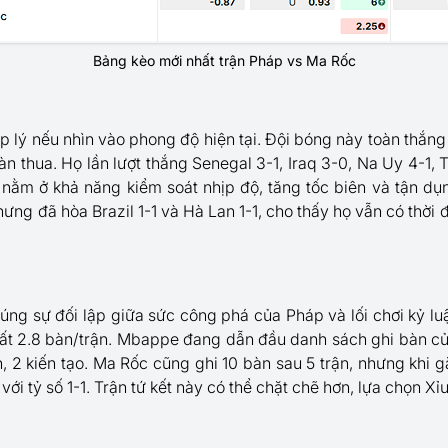
Bảng kèo mới nhất trận Pháp vs Ma Rốc
 lý nếu nhìn vào phong độ hiện tại. Đội bóng này toàn thắng
àn thua. Họ lần lượt thắng Senegal 3-1, Iraq 3-0, Na Uy 4-1
ằm ở khả năng kiểm soát nhịp độ, tăng tốc biên và tận dụn
ưng đã hòa Brazil 1-1 và Hà Lan 1-1, cho thấy họ vẫn có thời đ
đúng sự đối lập giữa sức công phá của Pháp và lối chơi kỷ lu
suất 2.8 bàn/trận. Mbappe đang dẫn đầu danh sách ghi bàn củ
, 2 kiến tạo. Ma Rốc cũng ghi 10 bàn sau 5 trận, nhưng khi g
với tỷ số 1-1. Trận tứ kết này có thể chặt chẽ hơn, lựa chọn X