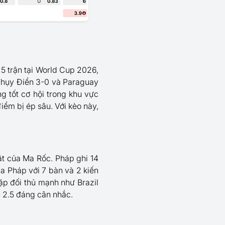
 5 trận tại World Cup 2026,
, Thụy Điển 3-0 và Paraguay
g tốt cơ hội trong khu vực
iểm bị ép sâu. Với kèo này,
ật của Ma Rốc. Pháp ghi 14
a Pháp với 7 bàn và 2 kiến
ặp đối thủ mạnh như Brazil
ỉu 2.5 đáng cân nhắc.