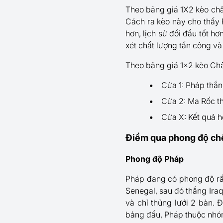
Theo bảng giá 1X2 kèo châu
Cách ra kèo này cho thấy 
hơn, lịch sử đối đầu tốt h
xét chất lượng tấn công và
Theo bảng giá 1×2 kèo Ch
Cửa 1: Pháp thắng
Cửa 2: Ma Rốc th
Cửa X: Kết quả hò
Điểm qua phong độ ch
Phong độ Pháp
Pháp đang có phong độ rất
Senegal, sau đó thắng Ira
và chỉ thủng lưới 2 bàn. 
bảng đấu, Pháp thuộc nhóm 