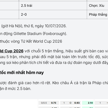
2.5 trái
Chọn: Xỉu
2-0
Pháp thắng
 (giờ Hà Nội), thứ 6, ngày 10/07/2026.
n động Gillette Stadium (Foxborough).
a thuộc vòng Tứ Kết World Cup 2026
ld Cup 2026
với chuỗi 5 trận thắng, hiệu suất ghi bàn cao v
sau 5 trận, nhưng phải đối mặt bài toán lớn trước tốc độ, s
g soi kèo phân tích chi tiết và đưa ra dự đoán ngay dưới đây
Rốc mới nhất hôm nay
ược đánh giá cao hơn rõ rệt. Kèo châu Á cả trận là Pháp ch
rận ở mức 2.5 bàn.