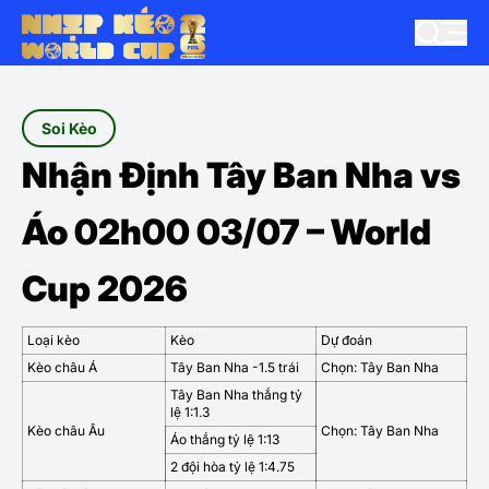
Soi Kèo
Nhận Định Tây Ban Nha vs
Áo 02h00 03/07 – World
Cup 2026
Loại kèo
Kèo
Dự đoán
Kèo châu Á
Tây Ban Nha -1.5 trái
Chọn: Tây Ban Nha
Tây Ban Nha thắng tỷ
lệ 1:1.3
Kèo châu Âu
Chọn: Tây Ban Nha
Áo thắng tỷ lệ 1:13
2 đội hòa tỷ lệ 1:4.75