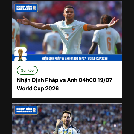
Soi Kèo
Nhận Định Pháp vs Anh 04h00 19/07-
World Cup 2026