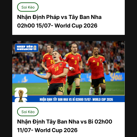
Soi Kèo
Nhận Định Pháp vs Tây Ban Nha
02h00 15/07- World Cup 2026
Soi Kèo
Nhận Định Tây Ban Nha vs Bỉ 02h00
11/07- World Cup 2026