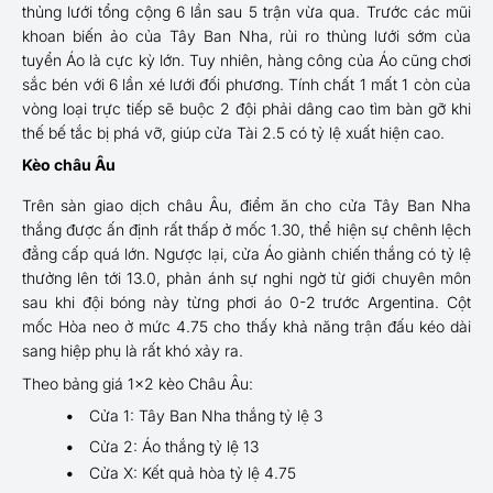
thủng lưới tổng cộng 6 lần sau 5 trận vừa qua. Trước các mũi
khoan biến ảo của Tây Ban Nha, rủi ro thủng lưới sớm của
tuyển Áo là cực kỳ lớn. Tuy nhiên, hàng công của Áo cũng chơi
sắc bén với 6 lần xé lưới đối phương. Tính chất 1 mất 1 còn của
vòng loại trực tiếp sẽ buộc 2 đội phải dâng cao tìm bàn gỡ khi
thế bế tắc bị phá vỡ, giúp cửa Tài 2.5 có tỷ lệ xuất hiện cao.
Kèo châu Âu
Trên sàn giao dịch châu Âu, điểm ăn cho cửa Tây Ban Nha
thắng được ấn định rất thấp ở mốc 1.30, thể hiện sự chênh lệch
đẳng cấp quá lớn. Ngược lại, cửa Áo giành chiến thắng có tỷ lệ
thưởng lên tới 13.0, phản ánh sự nghi ngờ từ giới chuyên môn
sau khi đội bóng này từng phơi áo 0-2 trước Argentina. Cột
mốc Hòa neo ở mức 4.75 cho thấy khả năng trận đấu kéo dài
sang hiệp phụ là rất khó xảy ra.
Theo bảng giá 1×2 kèo Châu Âu:
Cửa 1: Tây Ban Nha thắng tỷ lệ 3
Cửa 2: Áo thắng tỷ lệ 13
Cửa X: Kết quả hòa tỷ lệ 4.75