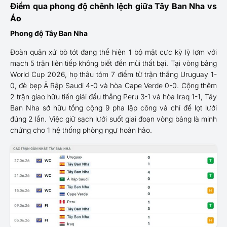
Điểm qua phong độ chênh lệch giữa Tây Ban Nha vs
Áo
Phong độ Tây Ban Nha
Đoàn quân xứ bò tót đang thể hiện 1 bộ mặt cực kỳ lỳ lợm với
mạch 5 trận liên tiếp không biết đến mùi thất bại. Tại vòng bảng
World Cup 2026, họ thâu tóm 7 điểm từ trận thắng Uruguay 1-
0, đè bẹp Ả Rập Saudi 4-0 và hòa Cape Verde 0-0. Cộng thêm
2 trận giao hữu tiền giải đấu thắng Peru 3-1 và hòa Iraq 1-1, Tây
Ban Nha sở hữu tổng cộng 9 pha lập công và chỉ để lọt lưới
đúng 2 lần. Việc giữ sạch lưới suốt giai đoạn vòng bảng là minh
chứng cho 1 hệ thống phòng ngự hoàn hảo.