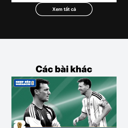
Xem tất cả
Các bài khác