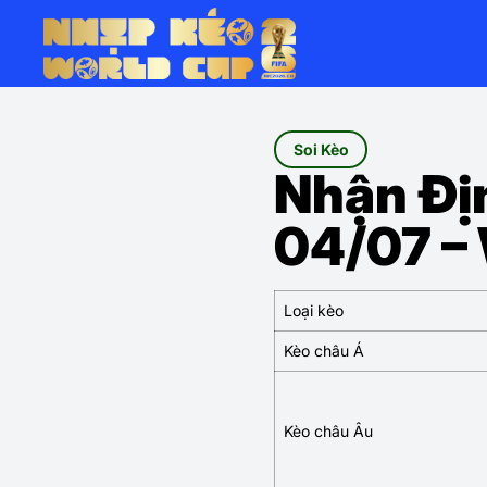
Soi Kèo
Nhận Đị
04/07 –
Loại kèo
Kèo châu Á
Kèo châu Âu