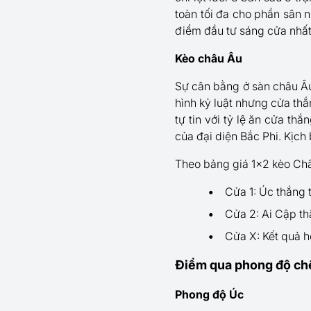
toàn tối đa cho phần sân nh
điểm đầu tư sáng cửa nhất
Kèo châu Âu
Sự cân bằng ở sàn châu Âu
hình kỷ luật nhưng cửa thắ
tự tin với tỷ lệ ăn cửa th
của đại diện Bắc Phi. Kịch 
Theo bảng giá 1×2 kèo Ch
Cửa 1: Úc thắng t
Cửa 2: Ai Cập thắ
Cửa X: Kết quả h
Điểm qua phong độ chê
Phong độ Úc