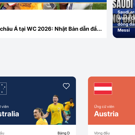
Saudi ar
World C
dòng đá
châu Á tại WC 2026: Nhật Bản dẫn đầu
Messi
a chấn
ử viên
Ứng cử viên
stria
Algeria
 đấu
Bảng J
Vòng đấu