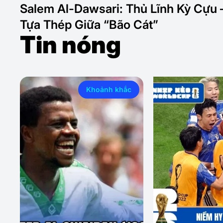
Salem Al-Dawsari: Thủ Lĩnh Kỳ Cựu 
Tựa Thép Giữa “Bão Cát”
Tin nóng
Khoảnh khắc