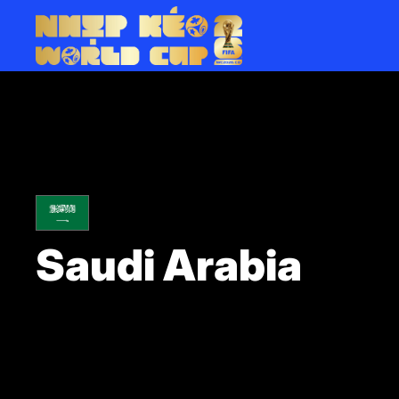
Saudi Arabia