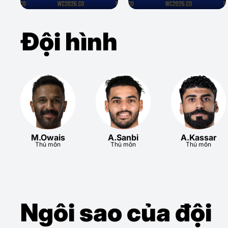
Đội hình
M.Owais
A.Sanbi
A.Kassar
Thủ môn
Thủ môn
Thủ môn
Ngôi sao của đội