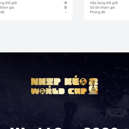
ạng thế giới
0
Xếp hạng thế giới
n tham gia
0
Số lần tham gia
g độ
-
Phong độ