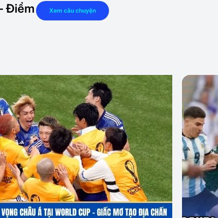
– Điểm
Xem câu chuyện