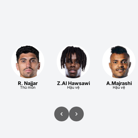
R. Najjar
Z.Al Hawsawi
A.Majrashi
Thủ môn
Hậu vệ
Hậu vệ