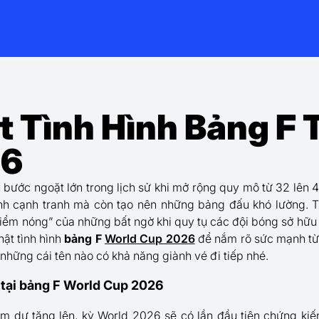
 Tình Hình Bảng F 
26
ước ngoặt lớn trong lịch sử khi mở rộng quy mô từ 32 lên 4
ính cạnh tranh mà còn tạo nên những bảng đấu khó lường. T
iểm nóng” của những bất ngờ khi quy tụ các đội bóng sở hữu
ật tình hình
bảng F
World Cup 2026
để nắm rõ sức mạnh từn
hững cái tên nào có khả năng giành vé đi tiếp nhé.
g tại bảng F World Cup 2026
am dự tăng lên, kỳ World 2026 sẽ có lần đầu tiên chứng ki