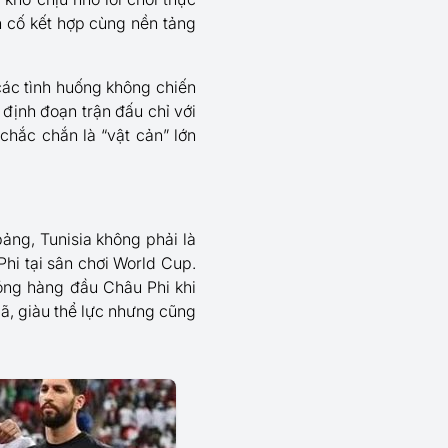
n cố kết hợp cùng nền tảng
các tình huống không chiến
 định đoạn trận đấu chỉ với
hắc chắn là “vật cản” lớn
 bảng, Tunisia không phải là
hi tại sân chơi World Cup.
bóng hàng đầu Châu Phi khi
dã, giàu thể lực nhưng cũng