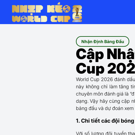
Nhận Định Bảng Đấu
Cập Nhật
Cup 20
World Cup 2026 đánh dấu b
này không chỉ làm tăng t
chuyên môn đánh giá là “đ
dạng. Vậy hãy cùng cập nh
bảng đấu và dự đoán xem n
1. Chi tiết các đội bón
Với số lượng đội tuyển th