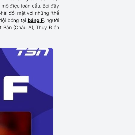
 mộ điệu toàn cầu. Bởi đây
hải đối mặt với những “thế
 đội bóng tại
bảng F
, người
t Bản (Châu Á), Thụy Điển