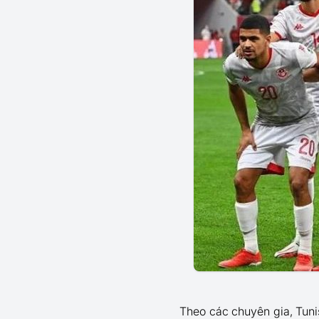
Theo các chuyên gia, Tunis