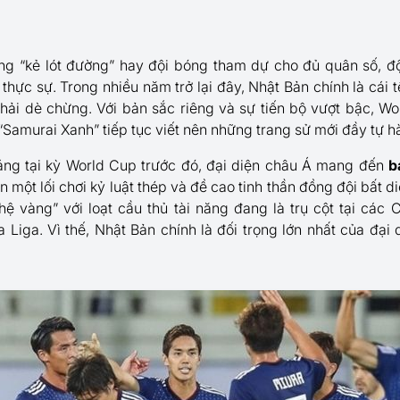
 “kẻ lót đường” hay đội bóng tham dự cho đủ quân số, đ
 thực sự. Trong nhiều năm trở lại đây, Nhật Bản chính là cái t
hải dè chừng. Với bản sắc riêng và sự tiến bộ vượt bậc, W
Samurai Xanh” tiếp tục viết nên những trang sử mới đầy tự h
sáng tại kỳ World Cup trước đó, đại diện châu Á mang đến
b
n một lối chơi kỷ luật thép và đề cao tinh thần đồng đội bất d
hệ vàng” với loạt cầu thủ tài năng đang là trụ cột tại các
 Liga. Vì thế, Nhật Bản chính là đối trọng lớn nhất của đại