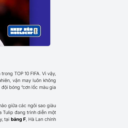
trong TOP 10 FIFA. Vì vậy,
nhiên, vận may luôn không
, đội bóng “cơn lốc màu gia
hảo giữa các ngôi sao giàu
a Tulip đang trình diễn một
y, tại
bảng F
, Hà Lan chính