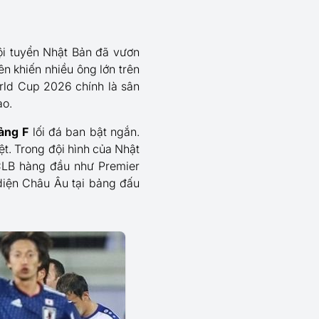
ội tuyển Nhật Bản đã vươn
ên khiến nhiều ông lớn trên
orld Cup 2026 chính là sân
ào.
ảng F
lối đá ban bật ngắn.
iệt. Trong đội hình của Nhật
 CLB hàng đầu như Premier
 diện Châu Âu tại bảng đấu