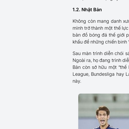
1.2. Nhật Bản
Không còn mang danh xưng
mình trở thành một thế lực
bản đồ bóng đá thế giới p
khấu để những chiến binh “
Sau màn trình diễn chói 
Ngoài ra, họ đang trình diễ
Bản còn sở hữu một “thế 
League, Bundesliga hay La
này.