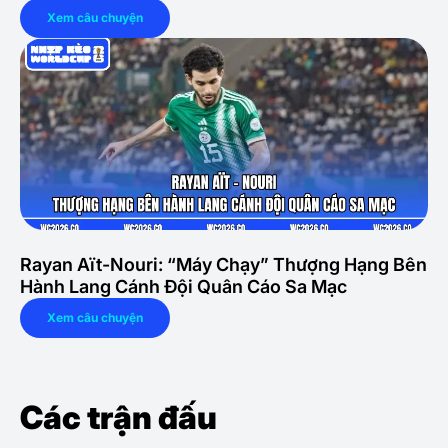
Xem câu chuyện
Rayan Aït-Nouri: “Máy Chạy” Thượng Hạng Bên
Hành Lang Cánh Đội Quân Cáo Sa Mạc
Xem câu chuyện
Các trận đấu