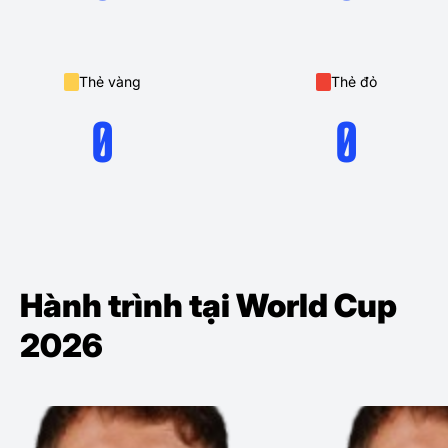
Thẻ vàng
Thẻ đỏ
0
0
Hành trình tại World Cup
2026