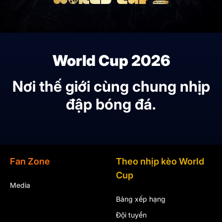
World Cup 2026
Nơi thế giới cùng chung nhịp
đập bóng đá.
Fan Zone
Theo nhịp kèo World
Cup
Media
Bảng xếp hạng
Đội tuyển