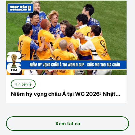
Tin bên lề
Niềm hy vọng châu Á tại WC 2026: Nhật
Bản dẫn đầu giấc mơ tạo địa chấn
Xem tất cả