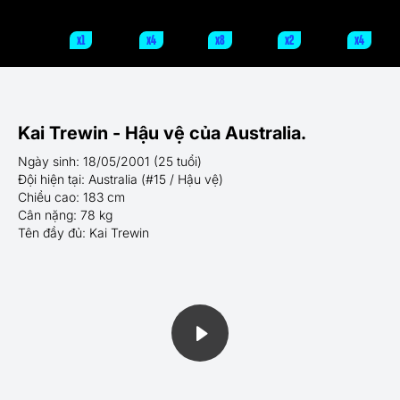
x1
x4
x8
x2
x4
Kai Trewin - Hậu vệ của Australia.
Ngày sinh: 18/05/2001 (25 tuổi)
Đội hiện tại: Australia (#15 / Hậu vệ)
Chiều cao: 183 cm
Cân nặng: 78 kg
Tên đầy đủ: Kai Trewin