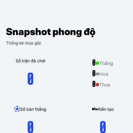
Snapshot phong độ
Thống kê mùa giải
Số trận đã chơi
0
Thắng
0
Hoà
0
0
Thua
Số bàn thắng
Kiến tạo
0
0